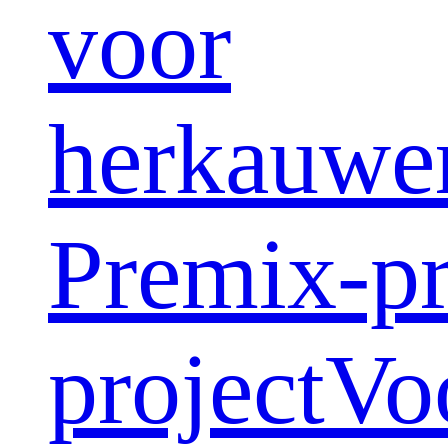
voor
herkauwe
Premix-pr
project
Vo