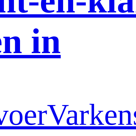
nt-en-kla
n in
voer
Varken