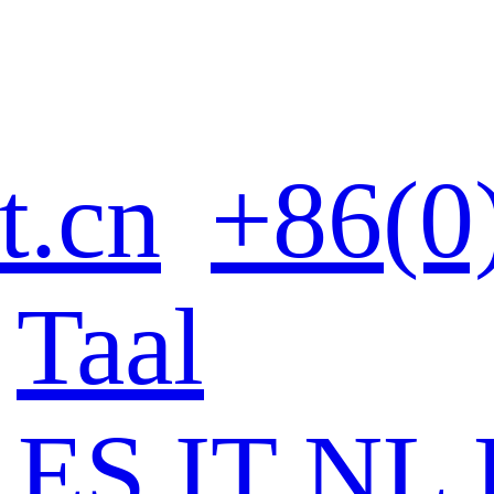
t.cn
+86(0
Taal
ES
IT
NL