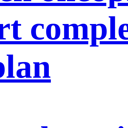
rt comple
plan