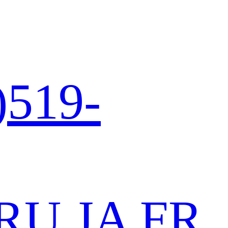
)519-
RU
JA
FR