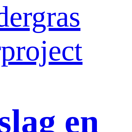
dergras
project
slag en