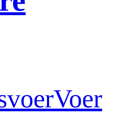
re
svoer
Voer