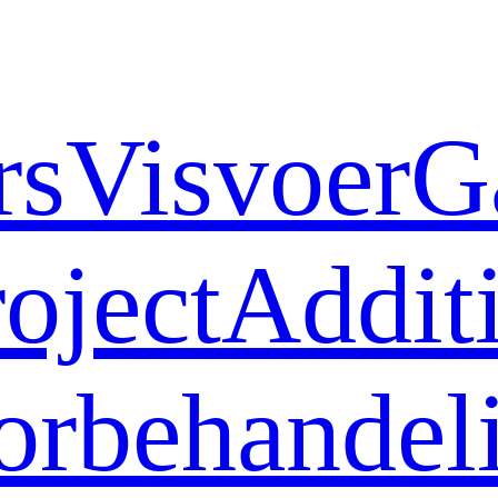
rs
Visvoer
G
oject
Addit
orbehandeli