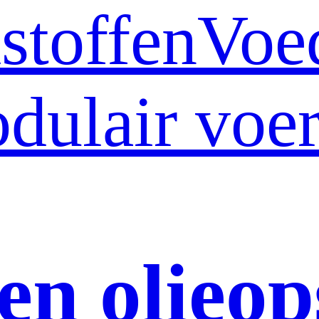
stoffen
Voe
dulair voer
en olieop