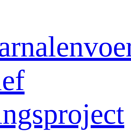
arnalenvoe
ief
ngsproject