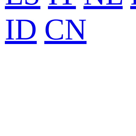
ID
CN