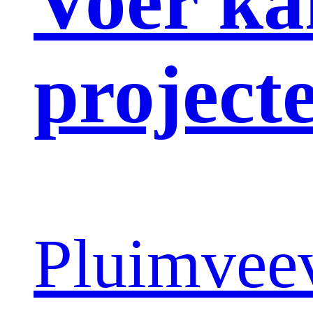
Voer ka
projecte
Pluimvee