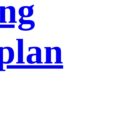
ing
plan