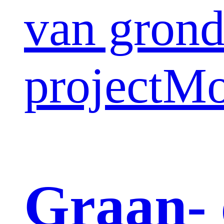
van grond
project
Mo
Graan- 