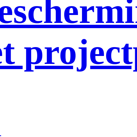
escherm
t project
n