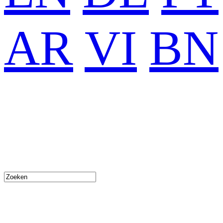
AR
VI
BN