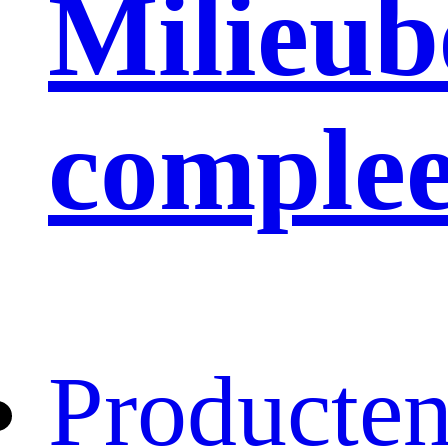
Milieub
complee
Producte